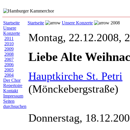
Startseite
Startseite
Unsere Konzerte
2008
Unsere
Konzerte
Montag, 22.12.2008, 
2011
2010
2009
Liebe Alte Weihnac
2008
2007
2006
2005
Hauptkirche St. Petri
2004
Der Chor
(Mönckebergstraße)
Repertoire
Kontakt
Impressum
Seiten
durchsuchen
Donnerstag, 18.12.200